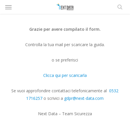
Menù
Salta
al
rice
contenuto
principale
Grazie per avere compilato il form.
Controlla la tua mail per scaricare la guida.
o se preferisci
Clicca qui per scaricarla
Se vuoi approfondire contattaci telefonicamente al
0532
1716257
o scrivici a
gdpr@next-data.com
Next Data – Team Sicurezza