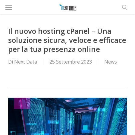
Menù
Salta
al
rice
contenuto
principale
Il nuovo hosting cPanel – Una
soluzione sicura, veloce e efficace
per la tua presenza online
Di
Next Data
25 Settembre 2023
News