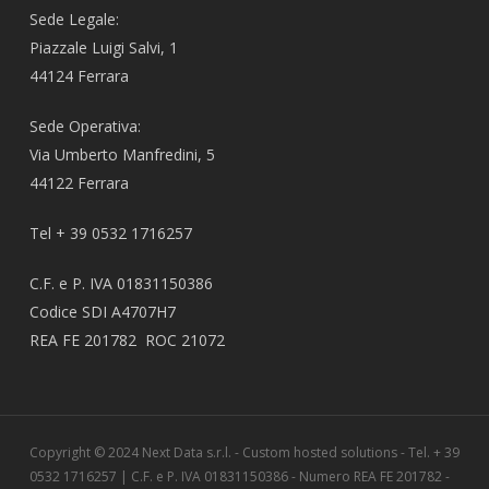
Sede Legale:
Piazzale Luigi Salvi, 1
44124 Ferrara
Sede Operativa:
Via Umberto Manfredini, 5
44122 Ferrara
Tel + 39 0532 1716257
C.F. e P. IVA 01831150386
Codice SDI A4707H7
REA FE 201782 ROC 21072
Copyright © 2024 Next Data s.r.l. - Custom hosted solutions - Tel. + 39
0532 1716257 | C.F. e P. IVA 01831150386 - Numero REA FE 201782 -