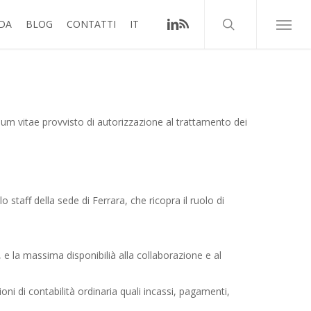
ricerca
linkedin
RSS
DA
BLOG
CONTATTI
IT
Menù
culum vitae provvisto di autorizzazione al trattamento dei
 staff della sede di Ferrara, che ricopra il ruolo di
 e la massima disponibilià alla collaborazione e al
ioni di contabilità ordinaria quali incassi, pagamenti,