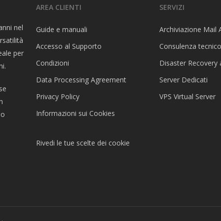
AREA CLIENTI
SERVIZI
anni nel
Guide e manuali
Archiviazione Mail 
satilità
Accesso al Supporto
Consulenza tecnico
eale per
Condizioni
Disaster Recovery 
i.
Data Processing Agreement
Server Dedicati
se
Privacy Policy
VPS Virtual Server
n
Informazioni sui Cookies
io
Rivedi le tue scelte dei cookie