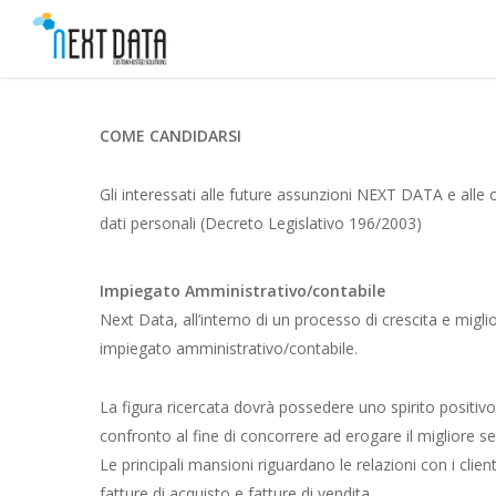
Salta
al
contenuto
principale
COME CANDIDARSI
Gli interessati alle future assunzioni NEXT DATA e alle o
dati personali (Decreto Legislativo 196/2003)
Impiegato Amministrativo/contabile
Next Data, all’interno di un processo di crescita e miglio
impiegato amministrativo/contabile.
La figura ricercata dovrà possedere uno spirito positivo
confronto al fine di concorrere ad erogare il migliore serv
Le principali mansioni riguardano le relazioni con i clien
fatture di acquisto e fatture di vendita.