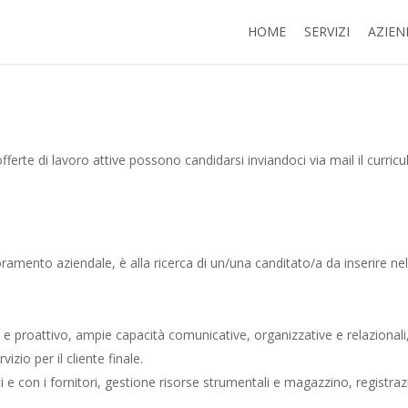
HOME
SERVIZI
AZIEN
fferte di lavoro attive possono candidarsi inviandoci via mail il curri
ramento aziendale, è alla ricerca di un/una canditato/a da inserire nello
 e proattivo, ampie capacità comunicative, organizzative e relazionali,
izio per il cliente finale.
ti e con i fornitori, gestione risorse strumentali e magazzino, registraz