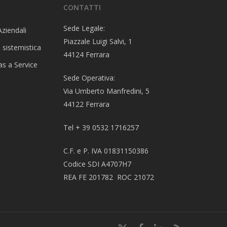
CONTATTI
Sede Legale:
Aziendali
Piazzale Luigi Salvi, 1
 sistemistica
44124 Ferrara
as a Service
Sede Operativa:
Via Umberto Manfredini, 5
44122 Ferrara
Tel + 39 0532 1716257
C.F. e P. IVA 01831150386
Codice SDI A4707H7
REA FE 201782 ROC 21072