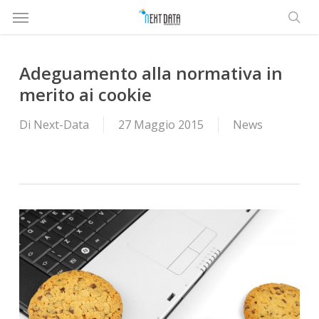
Menù
Salta
al
rice
contenuto
principale
Adeguamento alla normativa in
merito ai cookie
Di
Next-Data
27 Maggio 2015
News